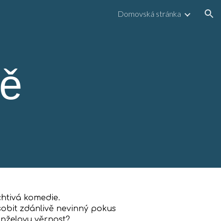
Domovská stránka
ion
vě
chtivá komedie.
obit zdánlivě nevinný pokus
anželovu věrnost?