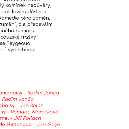
alý kamínek nedůvěry,
tali lavinu důsledků.
 komedie plná záměn,
umění, ale především
aného humoru
ncouzské frašky
se Feygeaua
há vydechnout.
hampboisy
-
Radim Janča
-
Radim Janča
pboisy
-
Jan Kolář
isy
-
Romana Marečková
rnel
-
Jiří Pollach
de Histangua
-
Jan Gago