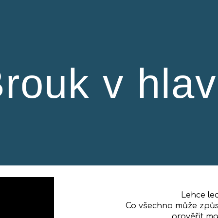
ip to main content
Skip to navigat
rouk v hla
Lehce le
Co všechno může způs
prověřit m