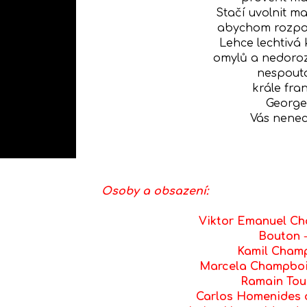
Stačí uvolnit m
abychom rozpou
Lehce lechtivá
omylů a nedoroz
nespout
krále fra
George
Vás nenec
Osoby a obsazení:
Viktor Emanuel C
Bouton
Kamil Cham
Marcela Champbo
Ramain Tou
Carlos Homenides 