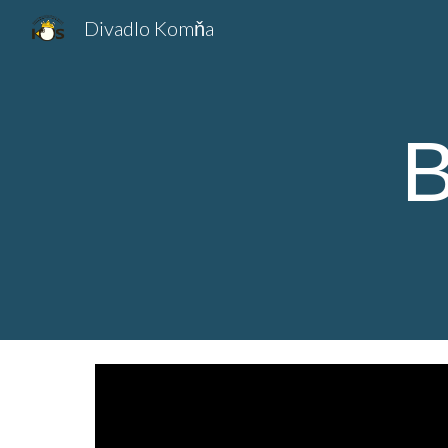
Divadlo Komňa
Sk
B