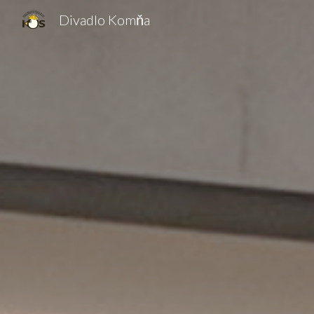
Divadlo Komňa
Sk