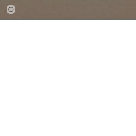
Page
Google Sites
Report abuse
updated
Divadlo Komňa
Připravujeme novou hru — Sto dukátů za Juana
Di